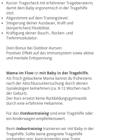
Kurzer Tragecheck mit erfahrener Trageberaterin,
damit dein Baby ergonomisch in der Tragehilfe
sitzt.
Abgestimmt auf dein Trainingslevel.
Steigerung dein
er Ausdauer, Kraft und
(körperlichen) Flexibilität.
Krä
ftigung deiner Bauch-, Rücken- und
Tiefenmuskulatur.
Dei
n Bonus bei Outdoor-Kursen
:
Positiver Effekt auf das Immunsystem sowie aktive
und mentale Entspannung.
Mama im Flow
ist
mit Baby in der Tragehilfe.
Als frisch gebackene Mama kannst du frühestens
nach der Abschlussuntersuchung durch deinen
Gynäkologen teilnehmen (ca. 8-12 Wochen nach
der Geburt).
Der Kurs ersetzt keine Rückbildungsgymnastik
durch eine erfahrene Hebamme.
Für das
Outdoortraining
sind eine Tragehilfe oder
ein Kinderwagen empfehlenswert.
Beim
Indoortraining
trainieren wir mit Baby in der
Tragehilfe. Sollte keine geeignete Tragehilfe
vorhanden sein, kann kostenlos eine Trage