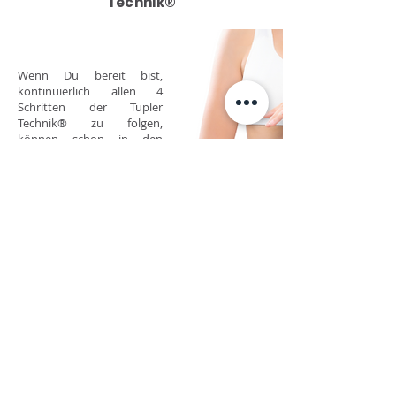
Technik®
Wenn Du bereit bist,
kontinuierlich allen 4
Schritten der Tupler
Technik® zu folgen,
können schon in den
ersten 3 Wochen deutliche
Resultate erzielt werden.
Diastasis Rehab Splint
Transversusmuskel
Tägliche Übungen