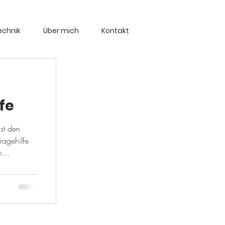
echnik
Über mich
Kontakt
fe
st den
ragehilfe
...